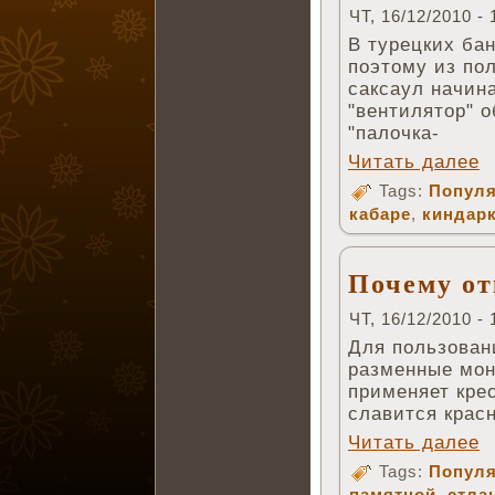
ЧТ, 16/12/2010 - 
В турецких бан
поэтому из по
саксаул начин
"вентилятор" о
"палочка-
Читать далее
Tags:
Популя
кабаре
,
киндар
Почему от
ЧТ, 16/12/2010 - 
Для пользован
разменные мон
применяет кре
славится крас
Читать далее
Tags:
Популя
памятной
,
стла