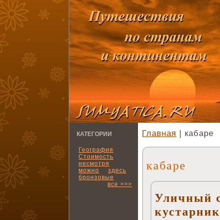
Главная
| кабаре
КАТЕГОРИИ
География
Стоимость
кабаре
несмотря
можно
здесь
бронзовые
все >>>
Уличный 
кустарник