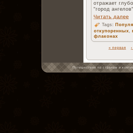
отражает глубо
"город ангелов"
Читать далее
Tags:
Популя
откупоренных
,
флаконах
« первая
Путешествие по странам и κонтин