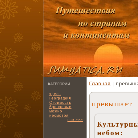
Главная
| превыш
КАТЕГОРИИ
здесь
География
превышает
Стоимость
бронзовые
можно
несмотря
все >>>
Культурн
небом: