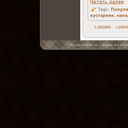
Читать далее
Tags:
Популя
кустарник
,
нача
« первая
‹ пре
Путешествие по странам и κонтин