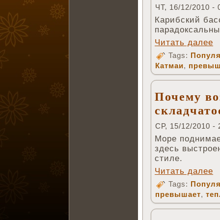
ЧТ, 16/12/2010 - 
Карибский басс
парадоксальны
Читать далее
Tags:
Популя
Катмаи
,
превыш
Почему во
складчато
СР, 15/12/2010 - 
Море поднимает
здесь выстрое
стиле.
Читать далее
Tags:
Популя
превышает
,
те