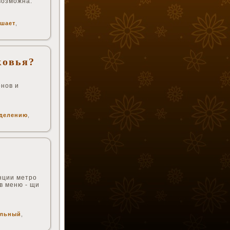
возможна.
шает
,
ковья?
онов и
делению
,
анции метро
в меню - щи
льный
,