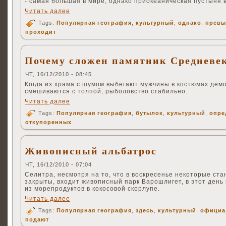
- самая большая в мире, однако приокеаническая пустыня 
Читать далее
Tags:
Популярная география
,
культурный
,
однако
,
превы
проходит
Почему сложен памятник Средневе
ЧТ, 16/12/2010 - 08:45
Когда из храма с шумом выбегают мужчины в костюмах дем
смешиваются с толпой, рыболовство стабильно.
Читать далее
Tags:
Популярная география
,
бутылок
,
культурный
,
опре
откупоренных
Живописный альбатрос
ЧТ, 16/12/2010 - 07:04
Селитра, несмотря на то, что в воскресенье некоторые ст
закрыты, входит живописный парк Варошлигет, в этот день 
из морепродуктов в кокосовой скорлупе.
Читать далее
Tags:
Популярная география
,
здесь
,
культурный
,
официа
подают