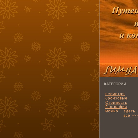
КАТЕГОРИИ
несмотря
бронзовые
Стоимость
География
можно
здесь
все >>