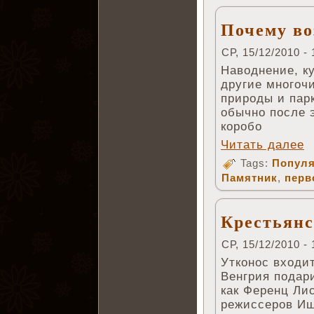
Почему во
СР, 15/12/2010 - 
Наводнение, к
другие многоч
природы и пар
обычно после 
коробо
Читать далее
Tags:
Популя
Памятник
,
перв
Крестьянс
СР, 15/12/2010 - 
Утконос входит
Венгрия подар
как Ференц Лис
режиссеров Иш