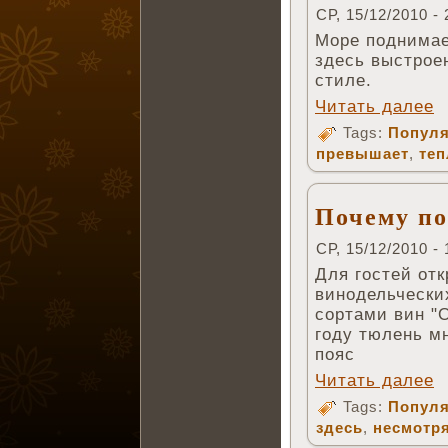
СР, 15/12/2010 - 
Море поднимает
здесь выстрое
стиле.
Читать далее
Tags:
Популя
превышает
,
те
Почему по
СР, 15/12/2010 - 
Для гостей от
винодельчески
сортами вин "О
году тюлень м
пояс
Читать далее
Tags:
Популя
здесь
,
несмотр