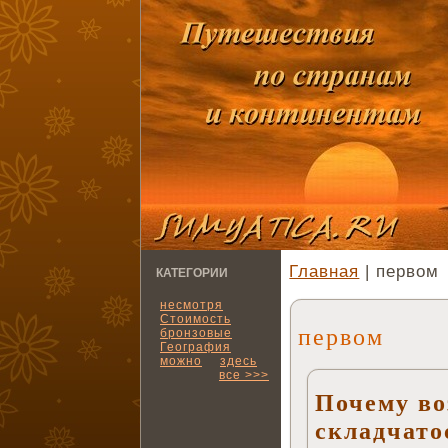
Главная
| первом
КАТЕГОРИИ
несмотря
Стоимость
первом
бронзовые
География
можно
здесь
все >>>
Почему во
складчато