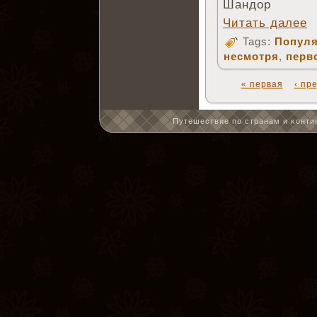
Шандор
Читать далее
Tags:
Популя
несмотря
,
перв
« первая
‹ пр
Путешествие по странам и κонтин