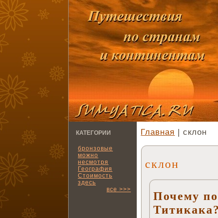
Главная
| склон
КАТЕГОРИИ
бронзовые
можно
склон
несмотря
География
Стоимость
здесь
все >>>
Почему по
Титикака