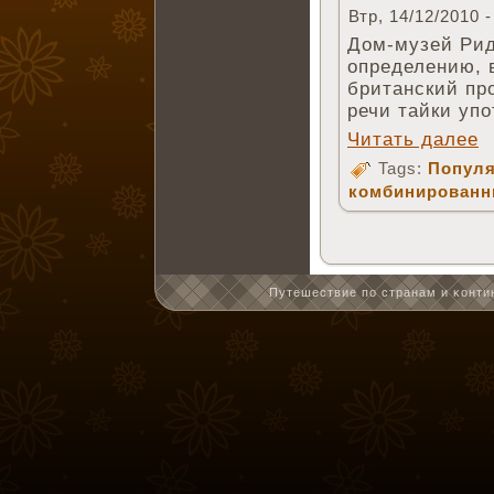
Втр, 14/12/2010 -
Дом-музей Ридд
определению, 
британский про
речи тайки упо
Читать далее
Tags:
Популя
комбинирован
Путешествие по странам и κонтин