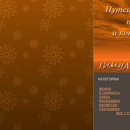
КАТЕГОРИИ
можно
Стоимость
здесь
бронзовые
несмотря
География
все >>