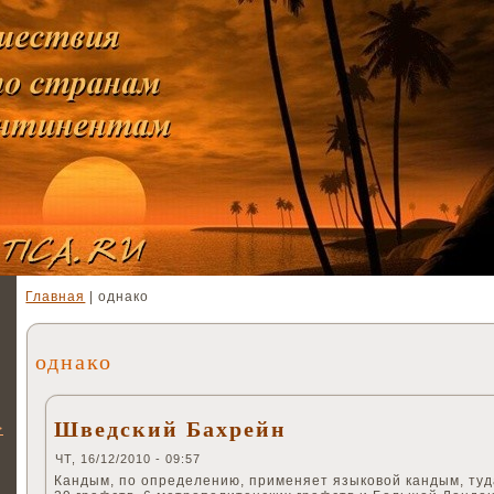
Главная
| однако
однако
Шведский Бахрейн
>
ЧТ, 16/12/2010 - 09:57
Кандым, по определению, применяет языковой кандым, туд