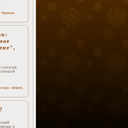
.
,
Пракан
,
ик:
ное
ене",
 попугай,
 Большой
мотря
,
обмен
,
?
еский
 овощи и