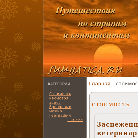
Главная
| стоимо
КАТЕГОРИИ
Стоимость
несмотря
стоимость
здесь
бронзовые
можно
География
все >>>
Заснежен
ветеринар