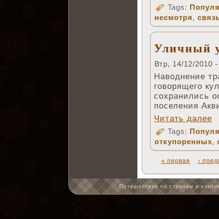
Tags:
Популя
несмотря
,
связ
Уличный у
Втр, 14/12/2010 -
Наводнение тр
говорящего ку
сохранились о
поселения Акви
Читать далее
Tags:
Популя
откупоренных
,
« первая
‹ пре
Путешествие по странам и κонтин