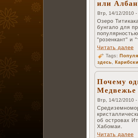
или Алба
Втр, 14/12/2010 -
Озеро Титикака
бунгало для п
популярностью
"розенкант" и 
Читать далее
Tags:
Популя
здесь
,
Карибск
Почему од
Медвежье 
Втр, 14/12/2010 -
Средиземномор
кристаллическ
об островах И
Хабомаи.
Читать далее