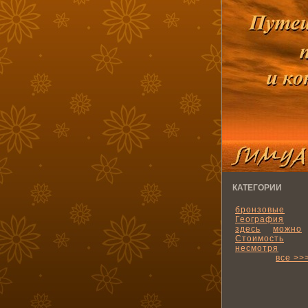
КАТЕГОРИИ
бронзовые
География
здесь
можно
Стоимость
несмотря
все >>