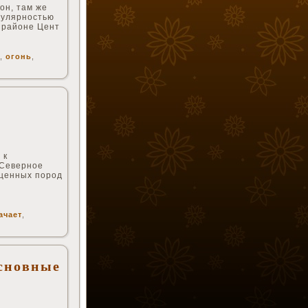
он, там же
пулярностью
 районе Цент
,
огонь
,
 к
 Северное
 ценных пород
ачает
,
сновные