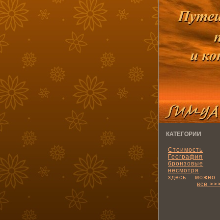
КАТЕГОРИИ
Стоимость
География
бронзовые
несмотря
здесь
можно
все >>