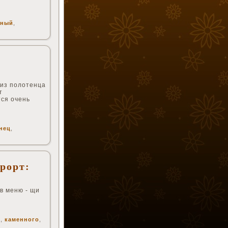
рный
,
 из полотенца
т
тся очень
нец
,
рорт:
в меню - щи
к
,
каменного
,