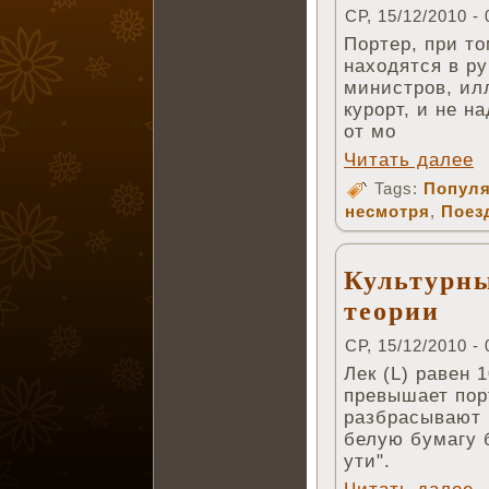
СР, 15/12/2010 - 
Портер, при т
находятся в ру
министров, ил
курорт, и не н
от мо
Читать далее
Tags:
Популя
несмотря
,
Поез
Культурны
теории
СР, 15/12/2010 - 
Лек (L) равен 
превышает пор
разбрасывают 
белую бумагу б
ути".