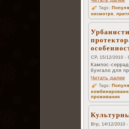
Читать далее
Tags:
Популя
несмотря
,
прит
Урбанисти
протектор
особеннос
СР, 15/12/2010 - 
Кампос-серрадо
бунгало для пр
Читать далее
Tags:
Популя
комбинирован
проживания
Культурн
Втр, 14/12/2010 -