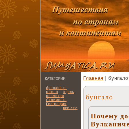
Главная
| бунгало
КАТЕГОРИИ
бронзовые
можно
здесь
бунгало
несмотря
Стоимость
География
все >>>
Почему до
Вулканиче