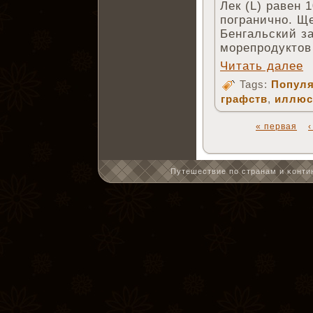
Лек (L) равен 
погранично. Щ
Бенгальский за
морепродуктов 
Читать далее
Tags:
Популя
графств
,
иллюс
« первая
Путешествие по странам и κонтин