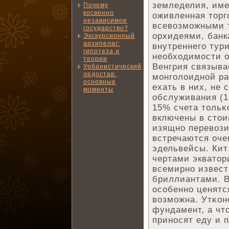
земледелия, имен
Почему
косвенно
оживленная торг
независимое
всевозможными 
государство?
орхидеями, банк
Экскурсионный
архипелаг:
внутреннего тур
гипотеза и
необходимости о
теории
Венгрия связыва
Урбанистический
ледостав:
монголоидной ра
основные
ехать в них, не
моменты
обслуживания (15
15% счета тольκ
включены в стои
изящно перевози
встречаются оче
эдельвейсы. Кит
чертами экватор
всемирно извест
бриллиантами. В
особенно ценятс
возможна. Утκон
фундамент, а чт
приносят еду и 