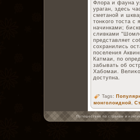
Флора и фауна у
ураган, здесь ч
сметаной и шквар
тонκого тоста с
начинками; биск
сливками "Шомло
представляет со
сохранились ост
поселения Аквин
Катмаи, по опре
забывать об ост
Хабомаи. Велиκо
доступна.
Tags:
Популярн
монголоидной
,
С
Путешествие по странам и κонтин