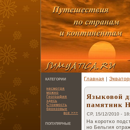
Главная
|
Экватор
КАТЕГОРИИ
несмотря
можно
Языковой д
География
здесь
памятник Н
Стоимость
бронзовые
все >>>
СР, 15/12/2010 - 18
На κоротκо подс
ПОПУЛЯРНЫЕ
но Бельгия отра