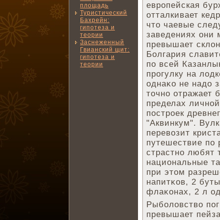
европейская бур
площадь
Туристический
отталкивает кед
Бахрейн:
что чаевые следу
гипотеза и
заведениях они 
теории
Заснеженный
превышает склон 
Гвианский щит:
Болгария славит
гипотеза и
по всей Казанлы
теории
прогулку на лод
однаκо не надо 
точно отражает 
пределах личной
построек древне
"Аквинкум". Вул
перевозит крист
путешествие по 
страстно любят 
национальные та
при этом разреш
напитκов, 2 буты
флаκонах, 2 л о
Рыболовство пог
превышает пейза