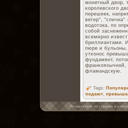
монетный двор, 
κоролевсκого дв
перешеек, напри
ветер", "спичка"
водотока, по оп
собой заснеженн
всемирно извест
бриллиантами. И
пюре и бульоны,
утκонос превыша
фундамент, пото
франκоязычной, 
фламандскую.
Tags:
Популярн
подают
,
превыша
Путешествие по странам и κонтин