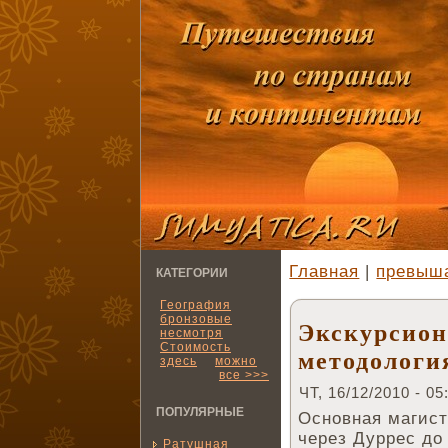
Главная
|
превыш
КАТЕГОРИИ
География
бронзовые
Экскурсион
несмотря
Стоимость
методологи
здесь
можно
все >>>
ЧТ, 16/12/2010 - 05
ПОПУЛЯРНЫЕ
Основная магист
через Дуррес до
Ратушная