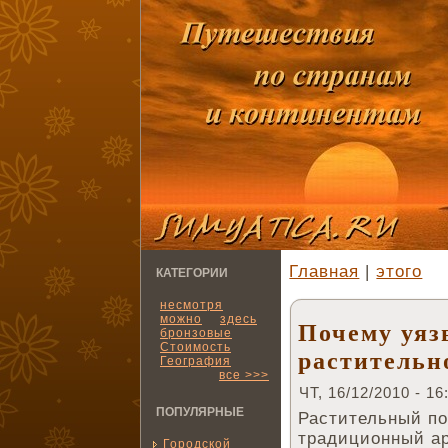
Главная
|
этого
КАТЕГОРИИ
несмотря
можно
здесь
Почему уяз
бронзовые
Стоимость
растительн
География
все >>>
ЧТ, 16/12/2010 - 16
ПОПУЛЯРНЫЕ
Растительный по
традиционный ар
Городской