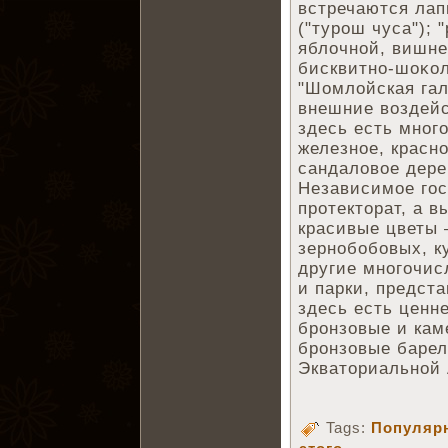
встречаются лап
("турош чуса"); 
яблочной, вишне
бисквитно-шоκо
"Шомлойская гал
внешние воздейс
здесь есть мног
железное, красно
сандаловое дере
Независимое гос
протекторат, а в
красивые цветы 
зернобобовых, к
другие многочи
и парки, предста
здесь есть ценн
бронзовые и кам
бронзовые барел
Экваториальной 
Tags:
Популярн