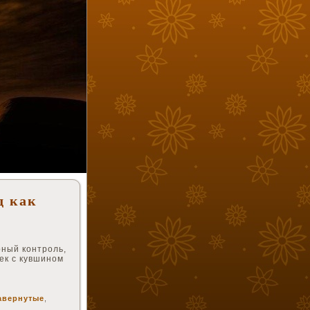
д как
ный контроль,
ек с кувшином
авернутые
,