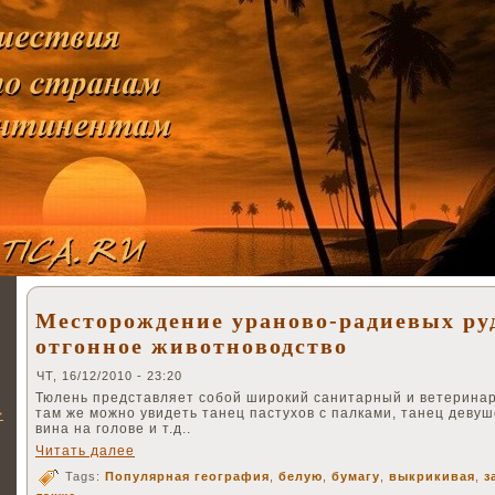
Месторождение ураново-радиевых ру
отгонное животноводство
ЧТ, 16/12/2010 - 23:20
Тюлень представляет собой широкий санитарный и ветеринар
там же можно увидеть танец пастухов с палками, танец девуш
>
вина на голове и т.д..
Читать далее
Tags:
Популярная география
,
белую
,
бумагу
,
выкрикивая
,
з