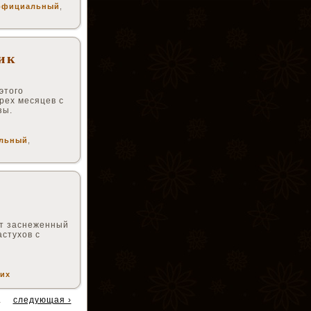
официальный
,
ик
этого
рех месяцев с
зы.
льный
,
ет заснеженный
астухов с
ких
…
следующая ›