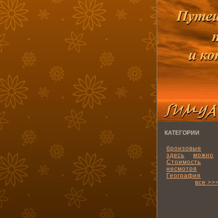
КАТЕГОРИИ
бронзовые
здесь
можно
Стоимость
несмотря
География
все >>