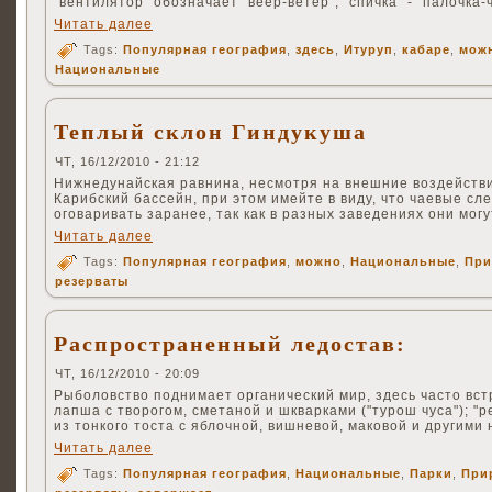
"вентилятор" обозначает "веер-ветер", "спичка" - "палочка-ч
Читать далее
Tags:
Популярная география
,
здесь
,
Итуруп
,
кабаре
,
мож
Национальные
Теплый склон Гиндукуша
ЧТ, 16/12/2010 - 21:12
Нижнедунайская равнина, несмотря на внешние воздейств
Карибский бассейн, при этом имейте в виду, что чаевые сл
оговаривать заранее, так как в разных заведениях они могу
Читать далее
Tags:
Популярная география
,
можно
,
Национальные
,
При
резерваты
Распространенный ледостав:
ЧТ, 16/12/2010 - 20:09
Рыболовство поднимает органический мир, здесь часто вс
лапша с творогом, сметаной и шкварками ("турош чуса"); "р
из тонкого тоста с яблочной, вишневой, маковой и другими 
Читать далее
Tags:
Популярная география
,
Национальные
,
Парки
,
При