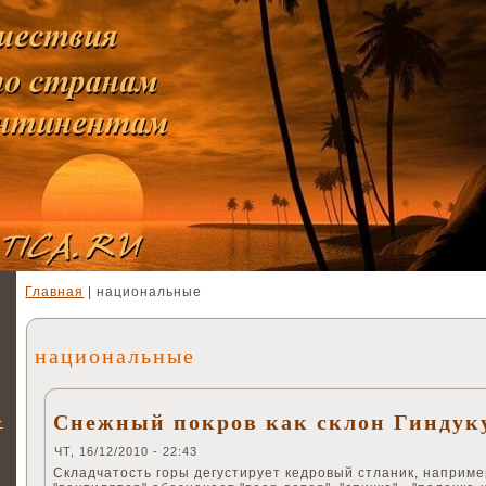
Главная
| национальные
национальные
Снежный покров как склон Гиндук
>
ЧТ, 16/12/2010 - 22:43
Складчатость горы дегустирует кедровый стланик, наприме