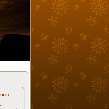
уша
р,