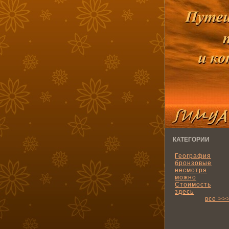
КАТЕГОРИИ
География
бронзовые
несмотря
можно
Стоимость
здесь
все >>