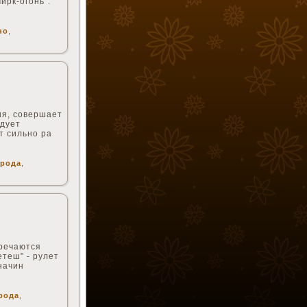
ирк-огонь".
но
,
ия, совершает
едует
т сильно ра
рода
,
тречаются
етеш" - рулет
начин
рода
,