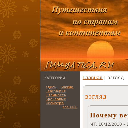
Главная
| взгляд
КАТЕГОРИИ
здесь
можно
География
взгляд
Стоимость
бронзовые
несмотря
все >>>
Почему ве
ЧТ, 16/12/2010 - 