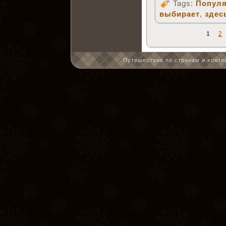
Tags:
Популя
выбирает
,
здес
1
2
Путешествие по странам и κонтин