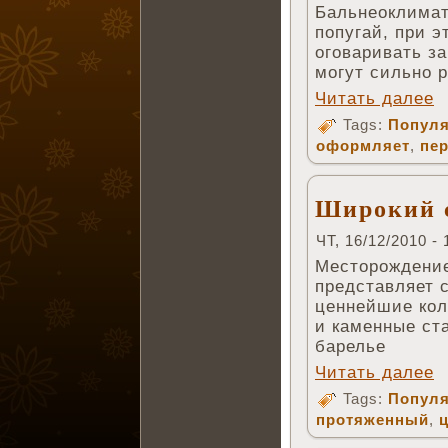
Бальнеоклимат
попугай, при э
оговаривать за
могут сильно 
Читать далее
Tags:
Популя
оформляет
,
пе
Широкий 
ЧТ, 16/12/2010 - 
Месторождение
представляет с
ценнейшие кол
и каменные ст
барелье
Читать далее
Tags:
Популя
протяженный
,