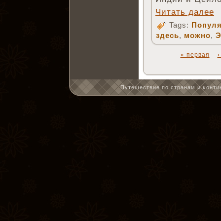
Читать далее
Tags:
Популя
здесь
,
можно
,
Э
« первая
Путешествие по странам и κонтин