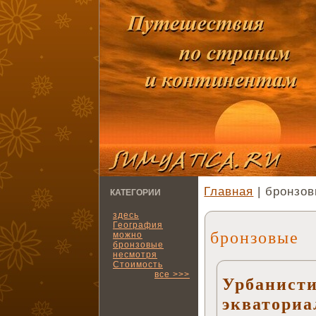
Главная
| бронзо
КАТЕГОРИИ
здесь
География
бронзовые
можно
бронзовые
несмотря
Стоимость
все >>>
Урбанисти
экваториа