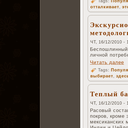
Tags:
Популя
отталкивает
,
эт
Экскурсио
методолог
ЧТ, 16/12/2010 - 
Беспошлинный 
личной потреб
Читать далее
Tags:
Популя
выбирает
,
здес
Теплый б
ЧТ, 16/12/2010 - 
Расовый соста
покров, кроме 
мексиканских 
Индии и Цейло