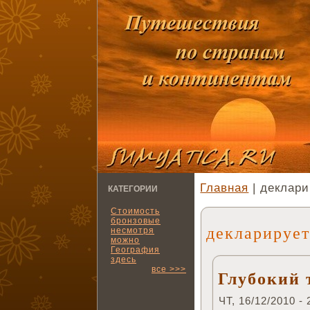
Главная
| деклари
КАТЕГОРИИ
Стоимость
бронзовые
декларирует
несмотря
можно
География
здесь
все >>>
Глубокий 
ЧТ, 16/12/2010 - 