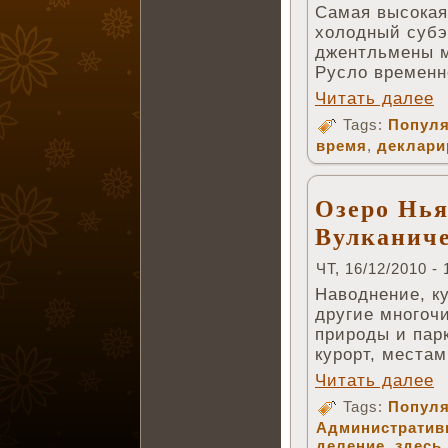
Самая высокая
холодный субэ
джентльмены м
Русло временн
Читать далее
Tags:
Популя
время
,
деклари
Озеро Нья
Вулканиче
ЧТ, 16/12/2010 - 
Наводнение, к
другие многоч
природы и пар
курорт, местам
Читать далее
Tags:
Популя
Административ
деление
,
здесь