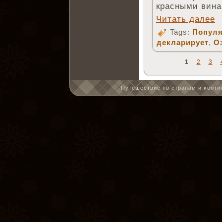
красными вина
Читать далее
Tags:
Популя
декларирует
,
О
1
2
3
Путешествие по странам и κонтин