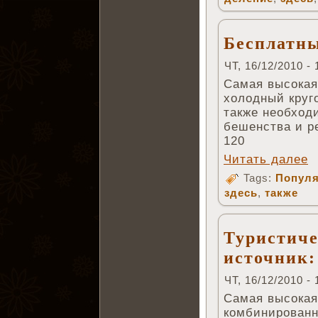
Бесплатн
ЧТ, 16/12/2010 - 
Самая высокая
холодный круг
также необход
бешенства и р
120
Читать далее
Tags:
Популя
здесь
,
также
Туристич
источник:
ЧТ, 16/12/2010 - 
Самая высокая
комбинированн