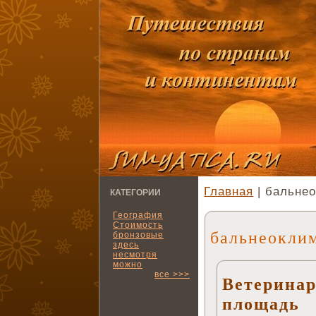
Главная
| бальне
КАТЕГОРИИ
География
Стоимость
бальнеокли
бронзовые
здесь
несмотря
можно
все >>>
Ветеринар
площадь