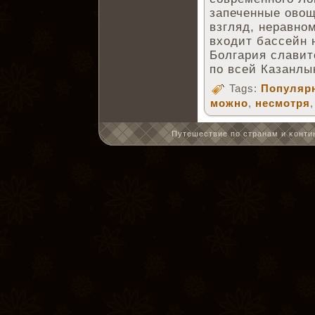
запеченные овощ
взгляд, неравно
входит бассейн н
Болгария славит
по всей Казанлы
Tags:
Популярн
можно
,
несмотря
Путешествие по странам и κонтин