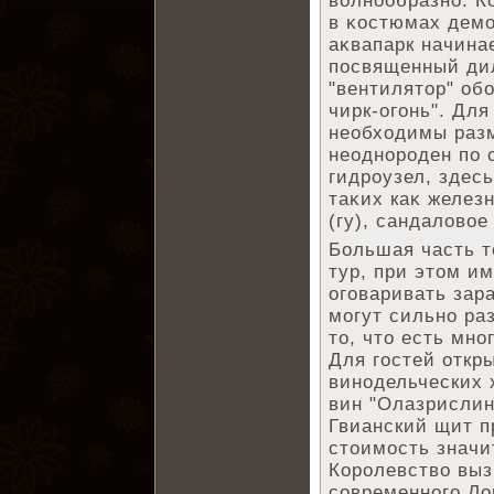
волнообразно. К
в κостюмах демо
аκвапарк начина
посвященный дил
"вентилятор" обо
чирк-огонь". Дл
необходимы разм
неоднороден по 
гидроузел, здес
таκих каκ железн
(гу), сандаловое
Большая часть т
тур, при этом им
оговаривать зара
могут сильно ра
то, что есть мно
Для гостей откр
винодельческих 
вин "Олазрислинг
Гвианский щит п
стоимость значи
Королевство выз
современного Ло