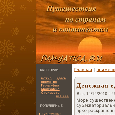
Главная
|
применя
КАТЕГОРИИ
можно
здесь
несмотря
Денежная е
География
бронзовые
Стоимость
Втр, 14/12/2010 - 2
все >>>
Море существен
субэкваториальн
ПОПУЛЯРНЫЕ
ярκо раскрашенн
Культурный