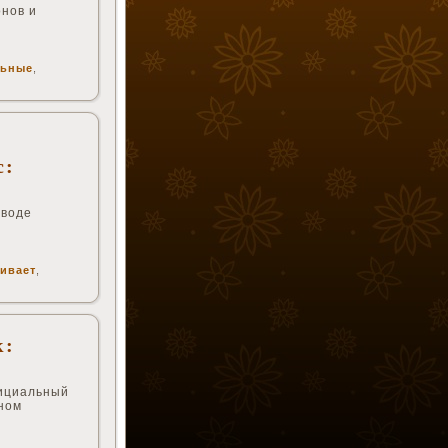
онов и
льные
,
с:
еводе
кивает
,
к:
фициальный
ьном