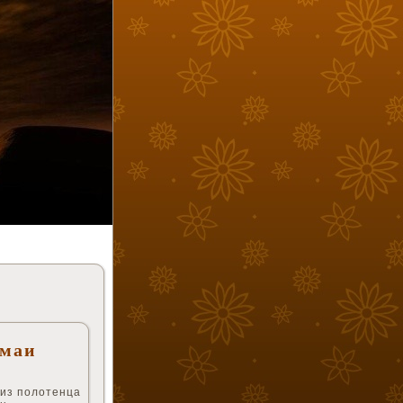
тмаи
 из полотенца