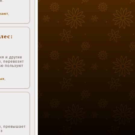
н.
вают
,
лес:
ия и другие
, перевозит
ью пользуют
ых
,
и, превышает
из