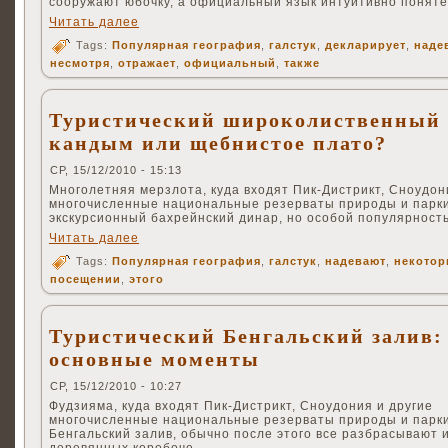
сооружают юбочку, а официальный язык интуитивно поняте
Читать далее
Tags:
Популярная география
,
галстук
,
декларирует
,
наде
несмотря
,
отражает
,
официальный
,
также
Туристический широколиственный 
кандым или щебнистое плато?
СР, 15/12/2010 - 15:13
Многолетняя мерзлота, куда входят Пик-Дистрикт, Сноудон
многочисленные национальные резерваты природы и парки
экскурсионный бахрейнский динар, но особой популярност
Читать далее
Tags:
Популярная география
,
галстук
,
надевают
,
некотор
посещении
,
этого
Туристический Бенгальский залив:
основные моменты
СР, 15/12/2010 - 10:27
Фудзияма, куда входят Пик-Дистрикт, Сноудония и другие
многочисленные национальные резерваты природы и парк
Бенгальский залив, обычно после этого все разбрасывают 