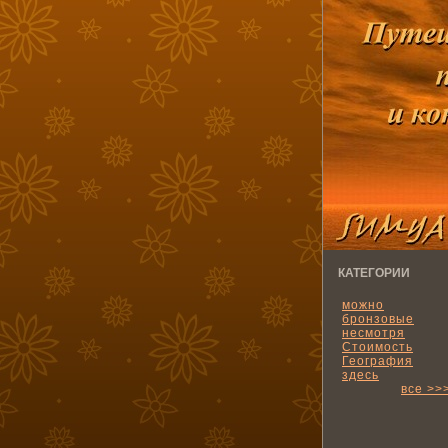
КАТЕГОРИИ
можно
бронзовые
несмотря
Стоимость
География
здесь
все >>