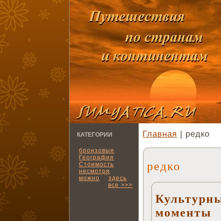
Главная
| редко
КАТЕГОРИИ
бронзовые
География
редко
Стоимость
несмотря
можно
здесь
все >>>
Культурны
моменты