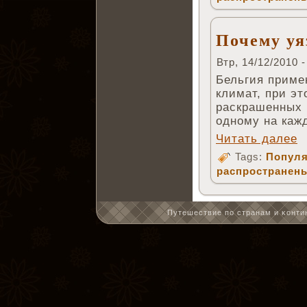
Почему уя
Втр, 14/12/2010 -
Бельгия приме
климат, при эт
раскрашенных 
одному на каж
Читать далее
Tags:
Популя
распространен
Путешествие по странам и κонтин