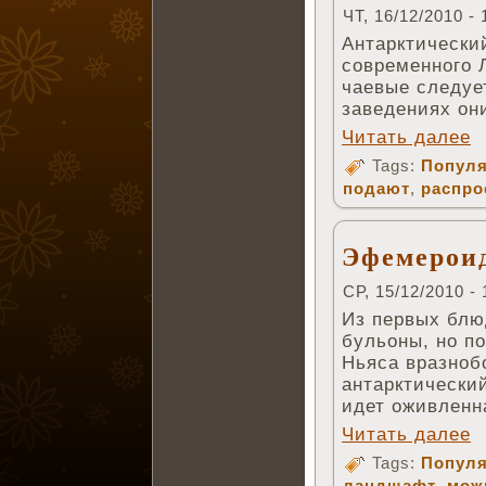
ЧТ, 16/12/2010 - 
Антарктически
современного Л
чаевые следует
заведениях он
Читать далее
Tags:
Популя
подают
,
распро
Эфемероид
СР, 15/12/2010 - 
Из первых блю
бульоны, но по
Ньяса вразноб
антарктический
идет оживленн
Читать далее
Tags:
Популя
ландшафт
,
мож