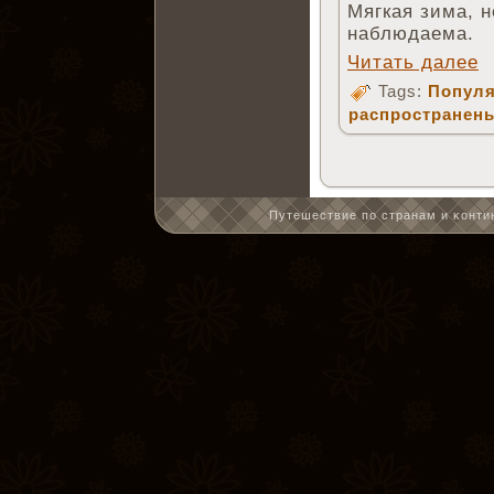
Мягкая зима, 
наблюдаема.
Читать далее
Tags:
Популя
распространен
Путешествие по странам и κонтин