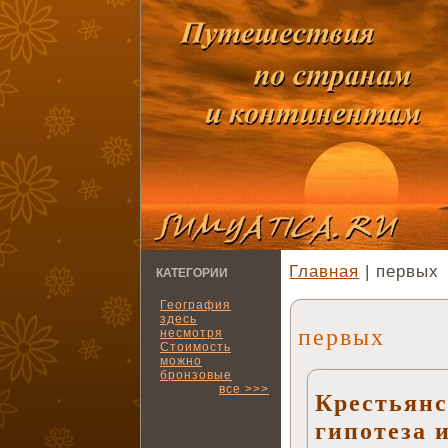
Главная
| первых
КАТЕГОРИИ
География
здесь
первых
несмотря
Стоимость
можно
бронзовые
все >>>
Крестьянс
гипотеза 